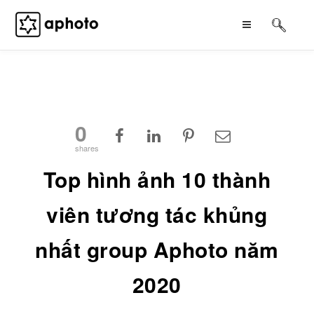
Skip
to
content
0
shares
Top hình ảnh 10 thành
viên tương tác khủng
nhất group Aphoto năm
2020