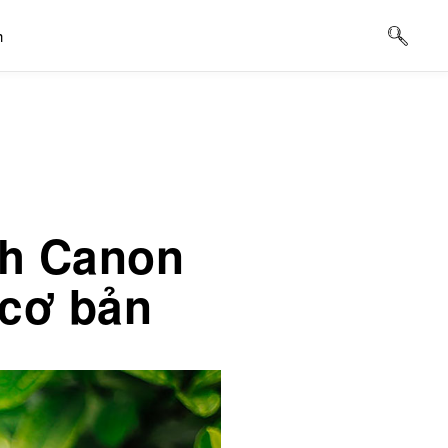
h
h Canon
 cơ bản