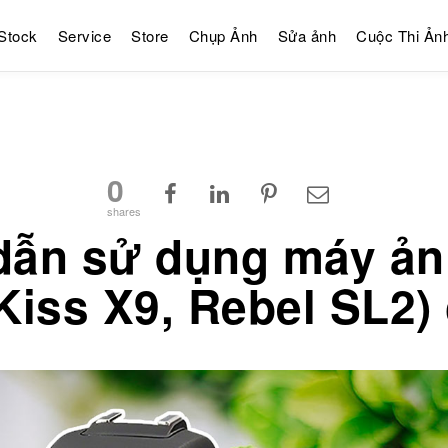
Stock
Service
Store
Chụp Ảnh
Sửa ảnh
Cuộc Thi Ản
0
shares
dẫn sử dụng máy ản
Kiss X9, Rebel SL2)