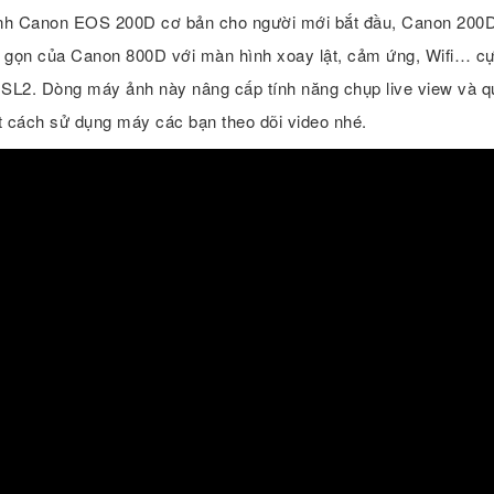
h Canon EOS 200D cơ bản cho người mới bắt đầu, Canon 200D
 rút gọn của Canon 800D với màn hình xoay lật, cảm ứng, Wifi… c
 SL2. Dòng máy ảnh này nâng cấp tính năng chụp live view và q
iết cách sử dụng máy các bạn theo dõi video nhé.