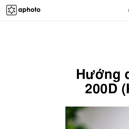
Skip
to
content
Hướng 
200D (